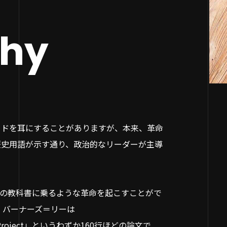
phy
ードを耳にすることがありますが、本来、革命
歴史用語が示す通り、政治的なリーダーが主導
。
史の教科書に乗るような革命を起こすことがで
・バーナーズ＝リーは
rText Project」というわずか160行ほどの論文で