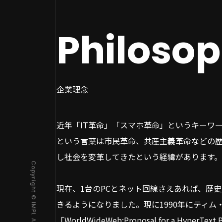
Philoso
企業理念
近年「IT革命」「スマホ革命」というキーワ
という言葉は市民革命、共産主義革命などの
し社会を変革してきたという経緯があります
現在、1台のPCとネット回線さえあれば、歴
きるようになりました。現に1990年にティム
「WorldWideWeb:Proposal for a Hype