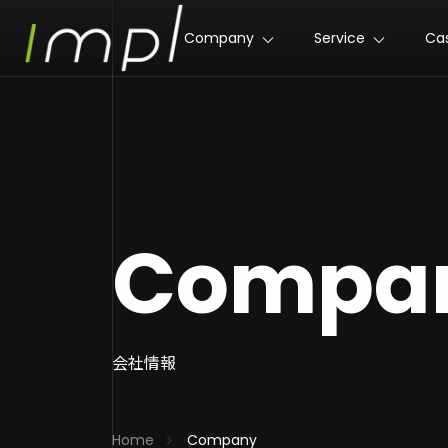
Company
Service
Ca
Compa
会社情報
Home
Company