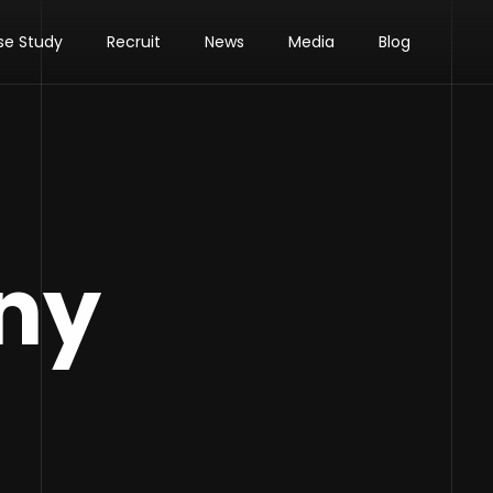
se Study
Recruit
News
Media
Blog
ny