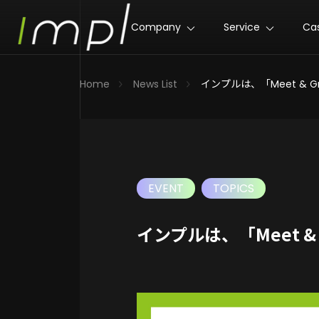
Company
Service
Ca
Home
News List
インプルは、「Meet &
EVENT
TOPICS
インプルは、「Meet 