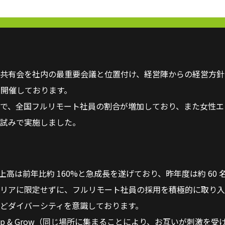
共有会を社内の最重要会議と位置付け、経営陣からの経営方針や
で開催しております。
゙、全国フルリモート社員の割合が増加しており、また女性エン
試みで実施しました。
は、売上高は前年比約 160%と急成⻑を遂げており、昨年度は約 60
リアに限定せずに、フルリモート社員の採用を積極的に取り
などダイバーシティを意識しております。
p & Grow（同じ場所に集まることにより、お互いが刺激