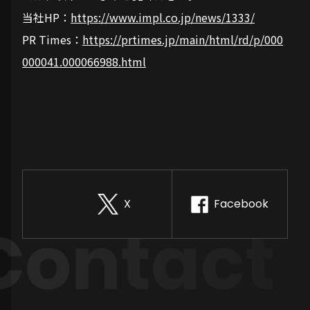
当社HP：
https://www.impl.co.jp/news/1333/
PR Times：
https://prtimes.jp/main/html/rd/p/000
000041.000066988.html
X
Facebook