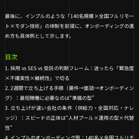
最後に、インプルのような「140名規模×全国フルリモー
ト×モダン技術」の体制を前提に、オンボーディングの進
め方も具体例として示します。
目次
1. 採用 vs SES vs 受託の判断フレーム：迷ったら「緊急度
×不確実性×継続性」で切る
2. 2週間で立ち上げる手順（要件→面談→オンボーディン
グ）：最短稼働に必要なのは“準備の型”
3. 立ち上げが速い会社の条件（供給力・全国対応・ナレ
ッジ）：スピードの正体は“人材プール×運用の型×代替
性”
4. インプルのオンボーディング例：140名×全国フルリモ