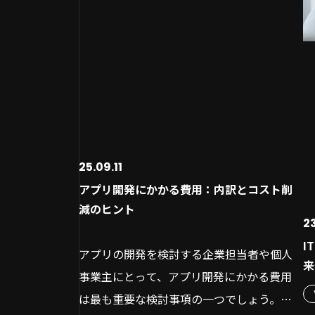
るため、多くの企業や個人が導入を検討し
ト
運
ア
ています。
IT専門家でなくても直感的な操作で開発
し
ア
できる
る
グ
この記事では、ノーコード開発の基本的な
開発期間を短縮してスピーディーに運用
そ
ア
仕組みから、具体的なメリット、注意点ま
開始できる
れ
法
でを解説します。
外注費や人件費などの開発コストを抑え
し
計
さらに、無料で始められるおすすめのツー
られる
程
開
ルを紹介し、自社の目的やスキルに合った
ノーコードでのアプリ開発で注意すべき点
25.09.11
求
柔
ツールの選び方についても詳しく説明しま
【無料あり】ノーコードのアプリ開発にお
アプリ開発にかかる費用：内訳とコスト削
ウ
【
減のヒント
す。
すすめのツール6選
は
の
23
Power Apps
点
S
I
アプリの開発を検討する企業担当者や個人
目次
AppSheet
来
要
セ
事業主にとって、アプリ開発にかかる費用
Adalo
ス
S
は最も重要な検討事項の一つでしょう。
Bubble
た
的