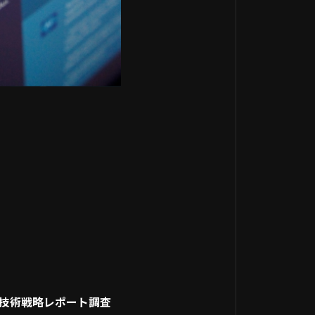
します。
ンスフォーメーション）
入する「デジタル化」や
り、デジタル技術を前提
う？目的と手段の関係性
プロセスや組織体制、
も根本的に変革し、新
の3つのステップ：デジ
ことで、競争優位性を
始める変革
DXの本質です。
のか？経済産業省が警鐘
の崖」
けるルート最適化や、
られる具体的なメリット
型のオンライン動画配
務プロセスの効率化
ネスモデル転換などが
デルの創出と市場競争
して挙げられます。
の激しいビジネス環境に
）の向上による顧客満
的な成長と競争力を維
期 技術戦略レポート調査