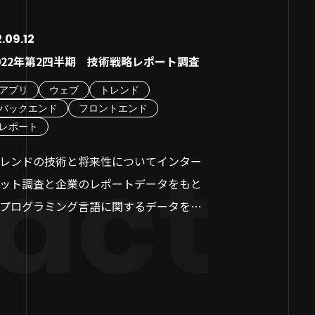
デジタル技術の導入
レガシーシステムが
易に行えるため、プロジェクト開始後の
敗しないアプリ開発のために押さえてお
調査期間：2023/3/15
そのもののあり方を
まない
.09.12
期せぬ変更が少ない場合に特に有効です。
たい3つの成功ポイント
調査方法：インター
生み出すことを目指
DXを推進できるデ
022年第2四半期 技術戦略レポート調査
かし、途中で要件変更や設計の不備が見
に使ってほしいのかターゲットユーザー
導入した開発の実施
欠な経営戦略なので
ない
かった場合、前の工程に戻って修正する
具体的に設定する
アプリ
ウェブ
トレンド
調査対象：AIツールの比
経営層の理解不足
手戻り」が発生すると、多大な工数やコ
いやすさを追求したUI/UX設計を心がける
バックエンド
フロントエンド
Github Copliot / Bl
この記事ではDXと
欠如
レポート
ト、納期の遅延につながる可能性があり
リース後の運用・保守体制を事前に計画
について、わかりや
【業界別】企業のD
す。
ておく
レンドの技術と将来性についてインター
製造業：AIとIoT
のため、ウォーターフォール開発を成功
とめ
ット調査と企業のレポートデータをもと
目次
小売業：顧客デー
せるには、最初の段階で顧客のニーズを
プログラミング言語に関するデータを分
な購買体験の提供事
底的に分析し、完璧な要件定義と設計を
しました。調査・分析の主なポイントを
サービス業：オン
うことが非常に重要です。
とめておりますので、どうぞお気軽にご
ロセスの抜本的改革
ください。
まとめ
次