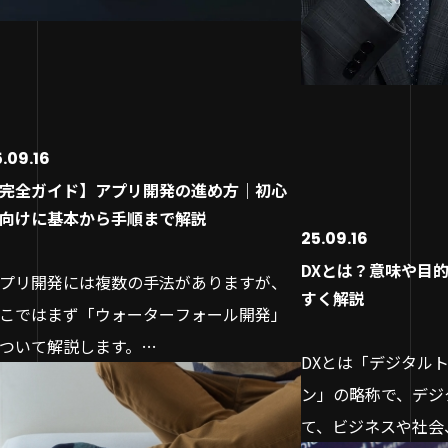
.09.16
完全ガイド】アプリ開発の進め方｜初心
向けに基本から手順まで解説
25.09.16
DXとは？意味や目
プリ開発には複数の手法がありますが、
すく解説
こではまず「ウォーターフォール開発」
ついて解説します。
DXとは「デジタル
ずはここから！アプリ開発を始める前に
ン」の略称で、デジ
ォーターフォール開発は、プロジェクト
っておきたい基礎知識
て、ビジネスや社会
企画、要件定義、設計、開発、テスト、
eb、ネイティブ、ハイブリッド？3種類の