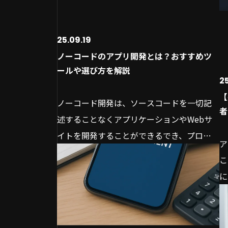
25.09.19
ノーコードのアプリ開発とは？おすすめツ
ールや選び方を解説
25
【
ノーコード開発は、ソースコードを一切記
者
述することなくアプリケーションやWebサ
イトを開発することができるでき、プログ
ア
ラミング知識がなくても直感的な操作でア
そもそもノーコード開発とは？プログラミ
こ
プリを開発できる手法として注目されてい
ング不要でアプリが作れる仕組み
に
ます。
ローコード開発との違いは「ソースコード
ま
業務効率化や新規事業の立ち上げにおい
の記述量」
ウ
知
て、専門家でなくてもアイデアを形にでき
ノーコードでアプリ開発を行う3つのメリッ
を
W