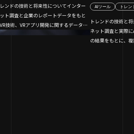
持することにありま
変化に対応できる
レンドの技術と将来性についてインター
AIツール
トレン
しやすくなります。
TEP3：ユーザーが直感的に使える画面デ
DXを成功に導くた
ット調査と企業のレポートデータをもと
インを設計する
トレンドの技術と将
経済産業省もDX推
ップ
VR技術、VRアプリ開発に関するデータを
た、各工程で明確な成果物が設定されて
TEP4：設計書をもとにプログラミングを
ネット調査と実際に
2018年には「DXレ
ステップ1：経営
析しました。
り、それを満たさない限り次の工程へは
う
の結果をもとに、複
崖」として、既存シ
の共有
R 技術が今後社会にどのような影響を及ぼ
めないため、段階ごとに品質を担保しな
TEP5：動作の不具合やバグがないか入念
析しました。
競争力を低下させる
ステップ2：推進
かについて、その特性と利点に関する評
ら開発を進められるという利点もありま
テストする
「ChatGPT」、「Git
た。
確保・育成
を目的とする調査となります。どうぞお気
。
TEP6：完成したアプリをストアに公開申
「BLACKBOX A
DXは、企業がデー
ステップ3：既存
にご覧ください。
れにより、大規模なシステム開発や、金
する
て、それぞれの特性
し、顧客や社会のニ
ジタル化に着手
システムのように高い品質と安定性が求
プリ開発は自社で行う？外注する？それ
を目的とする調査と
サービス、ビジネス
ステップ4：収集
査期間：2023/8/10〜2023/9/14
られるプロジェクトに適していると言え
れの特徴を比較
にご覧ください。
め、業務プロセスや
基盤の整備
査方法：インターネット調査
でしょう。
社でアプリ開発を進めるメリット
革し、競争上の優位
ステップ5：ビジ
査対象：VR技術、VRアプリ開発と今後の
社でアプリ開発を進めるデメリット
的としています。
な価値創造への挑戦
来性について
らに、計画が明確であることから、必要
発会社に外注するメリット
【調査概要】
このトランスフォー
DX推進を阻む3つ
人員の確保やコストの見積もりも比較的
発会社に外注するデメリット