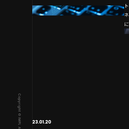
開発費用は、アプリの種類や機能、開発期
アプリ開発費用の構成要素
Glide
ト
が
S
間、開発体制などによって大きく変動する
開発費用の主な決定要因
Airtable
ネ
ザ
ため、全体像を把握しておくことが不可欠
開発期間に影響を与える要素
【一覧表】無料ツールの機能や特徴を比較
に
ま
S
です。
見積もりを確認するポイント
ノーコードアプリ開発ツールの選び方で失
分
お
行
本記事では、アプリ開発費用の内訳、相
アプリ開発費用の相場
敗しない4つのポイント
V
進
S
場、そして費用を抑える具体的な方法につ
開発手法別の費用
開発したいアプリの目的を明確にする
す
が
に
いて詳しく解説します。
機能別の費用目安
担当者のITスキルレベルに合ったツール
価
す
S
アプリ公開後の維持費
を選ぶ
軽
こ
請
目次
運用・保守の費用
日本語のサポートや情報が充実している
融
ア
サーバー関連の費用
か確認する
調
め
ぞ
OSアップデートへの対応費用
無料プランでどこまでできるか把握する
調
る
自
機能追加・修正の費用
まとめ
調
自
アプリ開発費用を抑える方法
将
さ
開
23.01.20
要件と機能を明確にする
な
開