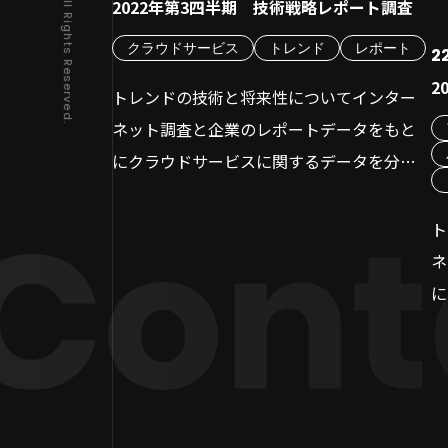
Copyright © IMPL All Rights Reserved.
2022年第3四半期 技術戦略レポート調査
開発方法を検討する
容
失
個人またはフリーランスへの依頼を検討
クラウドサービス
トレンド
レポート
22
予
き
する
2
し
誰
トレンドの技術と将来性についてインター
複数の見積もりを比較する
つ
を
ネット調査と企業のレポートデータをもと
補助金制度の活用
「
使
にクラウドサービスに関するデータを分析
レベニューシェアモデルの検討
ス
リ
しました。
アプリ開発費用の会計処理
ま
し
シェア率、成長率、求人数等をもとに、ク
ト
開発費の計上方法
そ
ま
ラウドサービス市場における各ベンダーの
ネ
経費にできる費用とできない費用
さ
競争力を分析し、今後の市場動向を予測す
に
アプリ開発はインプルにお任せください！
徹
ることを目的とする調査となります。どうぞ
析
行
お気軽にご覧ください。
ま
覧
目
【調査概要】