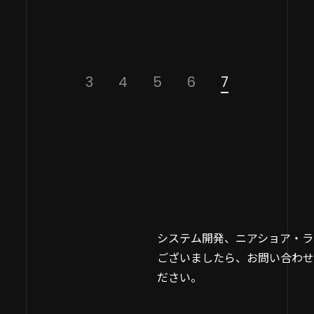
調査概要】
査期間：2022/10/1〜2022/10/31​
査方法​：インターネット調査​
査対象​：バックエンド言語 フロントエ
3
4
5
6
7
ド言語（スマートフォン、ウェブ）​
システム開発、ニアショア・ラ
ございましたら、お問い合わせ
ださい。