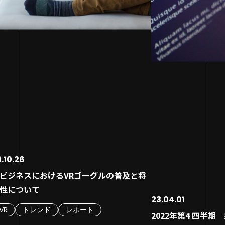
へ変革することを指
DX（デジタルトラ
用といった明確に区切られた段階に分割
プリの特徴を解説
単にITツールを導
の基本的な意味
、上流工程から下流工程へと順番に進め
プリ開発で使われる主要なプログラミン
「IT化」とは異な
DXとIT化は何が違
開発手法です。
言語とは
として、企業の業務
を解説
の名前の通り、滝の水が上から下へと流
プリ開発で主流となっている2つの開発手
企業文化・風土まで
DXを理解するため
るように、一度完了した工程には原則と
たな価値を創造する
タイゼーションから
て戻らないのが特徴です。そのため、各工
画通りに進行させるウォーターフォール
確立する取り組みが
なぜ今DXが重要な
を確実に完了させてから次に進むことが
発
を鳴らす「2025年
められます。
軟な変更に対応できるアジャイル開発
例えば、配送業にお
DX推進で企業が得
ォーターフォール開発の大きなメリット
6ステップで解説】企画からリリースまで
サブスクリプション
生産性の向上と業
、プロジェクト全体の計画を立てやすい
アプリ開発の全工程
.10.26
信サービスへのビジ
新たなビジネスモ
にあります。
TEP1：どんなアプリを作るか目的とコン
TビジネスにおけるVRゴーグルの普及と将
DXの具体的な例と
力の強化
性について
件定義の段階で、開発する機能や仕様、
プトを明確にする
DXの目的は、変化
顧客体験価値（CX
23.04.01
ケジュール、予算などを詳細に決定する
TEP2：アプリに必要な機能や仕様を具体
VR
トレンド
レポート
おいて、企業が持続
足度の向上
2022年第4 四半
め、プロジェクトの進捗管理や品質管理
に洗い出す