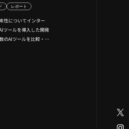
す。
柔軟な組織体制の構築
ド
レポート
めの具体的な進め方5ステ
来性についてインター
進を強く提言しており、
AIツールを導入した開発
ポート」で「2025年の
戦略の明確化とビジョン
数のAIツールを比較・分
ステムの老朽化が企業
リスクを指摘しまし
体制の構築と専門人材の
hub Copilot」、
I」の採用と利用に焦点を当
タとデジタル技術を活用
業務の課題を可視化しデ
と効果についての評価
ーズに基づいた製品や
なります。どうぞお気軽
モデルの変革を推し進
したデータの活用と分析
組織、企業文化をも改
性を確立することを目
ネスモデルの変革と新た
メーションは、単なる
の大きな壁と乗り越え方