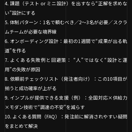
4. 課題（テスト or ミニ設計）を出すなら“正解を求めな
い”設計にする
5. 体制パターン：1名で頼むべき／2〜3名が必要／スクラ
ムチームが必要な境界線
6. オンボーディング設計：最初の1週間で“成果が出る軌
道”を作る
7. よくある失敗例と回避策： “人”ではなく“設計と運
用”の失敗が原因
8. 依頼前チェックリスト（発注者向け）：この10項目が
揃うと成功確率が上がる
9. インプルが提供できる支援（例）：全国対応×供給力
×モダン技術で“調達の不安”を減らす
10. よくある質問（FAQ）：発注前に解消されやすい疑問
をまとめて解決