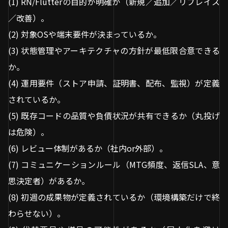
(1) RN/Flutterの目的が明確か（新規／追加／リプレイス
／改善）。
(2) 対象OSや端末要件が決まっているか。
(3) 状態管理やアーキテクチャの方針が最低限合意できる
か。
(4) 運用要件（ストア申請、証明書、配布、監視）が定義
されているか。
(5) 既存コードの品質や負債状況が共有できるか（丸投げ
は危険）。
(6) レビュー体制があるか（社内or外部）。
(7) コミュニケーションルール（MTG頻度、返信SLA、意
思決定者）があるか。
(8) 初週の成果物が定義されているか（環境構築だけで終
わらせない）。