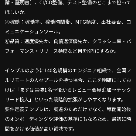
請・証明書）、CI/CD整備、テスト整備のどこまで担って
ほしいか。
⑤稼働：稼働率、稼働時間帯、MTG頻度、出社要否、コ
ミュニケーションツール。
⑥品質：速度優先か、負債返済優先か、クラッシュ率・パ
フォーマンス・リリース頻度など何をKPIにするか。
インプルのように140名規模のエンジニア組織で、全国フ
ルリモートの人材プールを持つ場合、ここを明確にしてお
けば「まずは実装1名→後からレビュー要員追加→テック
リード投入」といった段階的拡張がしやすくなります。
要件定義テンプレは、調達のためだけでなく、稼働開始後
のオンボーディングや評価の基準にもなるため、最初に時
間をかける価値が高い領域です。