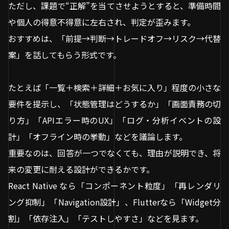
ただし、課題で“正解”を当てさせようとすると、準備時間
や個人の得意不得意に左右され、判定が歪みます。
おすすめは、「前提→判断→トレードオフ→リスク→代替
案」を話してもらう形式です。
たとえば「一覧＋検索＋詳細＋お気に入り」程度の小さな
要件を提示し、「状態管理はどうするか」「画面責務の切
り方」「APIエラー時のUX」「ログ・分析イベントの設
計」「オフライン時の挙動」などを議論します。
重要なのは、回答が一つでなくても、理由が説明でき、将
来の変更に耐える設計ができるかです。
React Native なら「コンポーネント粒度」「再レンダリ
ング抑制」「Navigation設計」、Flutterなら「Widget分
割」「依存注入」「テストしやすさ」などを見ます。