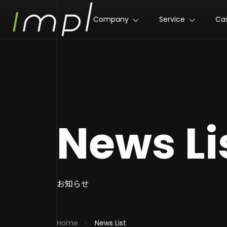
Company
Service
Ca
News Li
お知らせ
Home
News List