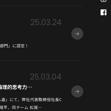
25.03.24
人部門」に認定！
25.03.04
論理的思考力…
ム道」にて、弊社代表取締役社長C
 翔平、同チーム 松尾…