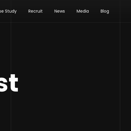
se Study
Recruit
News
Media
Blog
st